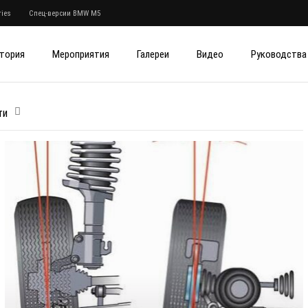
ies
Спец-версии BMW M5
тория
Мероприятия
Галереи
Видео
Руководства
ти