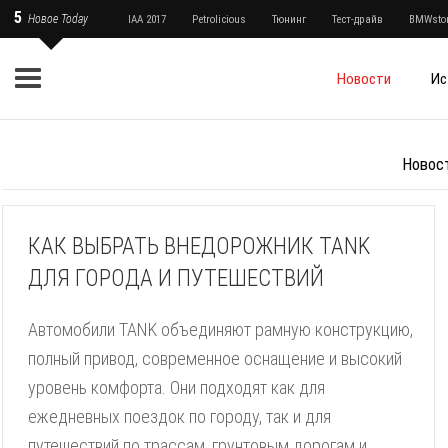
5
Новое Today
IAA 2017
Petrolicious
Тюнинг
Тест-драйв
BMWstor
Новости
Ис
Новос
КАК ВЫБРАТЬ ВНЕДОРОЖНИК TANK
ДЛЯ ГОРОДА И ПУТЕШЕСТВИЙ
Автомобили TANK объединяют рамную конструкцию,
полный привод, современное оснащение и высокий
уровень комфорта. Они подходят как для
ежедневных поездок по городу, так и для
путешествий по трассам, грунтовым дорогам и