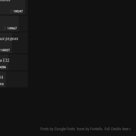
180247
149667
мых редких
145027
и E32
4286
34
810
Fonts by Google Fonts. Icons by Fontello. Full Credits
here »