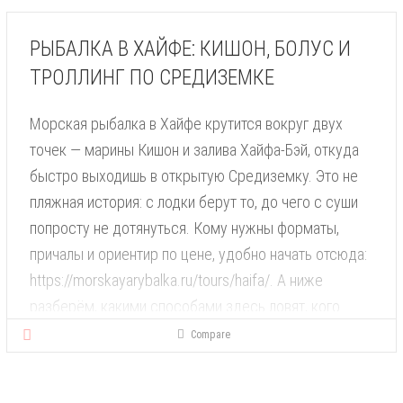
автомобилей можно узнать подробнее.
РЫБАЛКА В ХАЙФЕ: КИШОН, БОЛУС И
Почему техническое обслуживание нельзя
ТРОЛЛИНГ ПО СРЕДИЗЕМКЕ
откладывать
Плановое техническое обслуживание позволяет
Морская рыбалка в Хайфе крутится вокруг двух
своевременно обнаружить износ деталей,
точек — марины Кишон и залива Хайфа-Бэй, откуда
предотвратить [...]
быстро выходишь в открытую Средиземку. Это не
пляжная история: с лодки берут то, до чего с суши
попросту не дотянуться. Кому нужны форматы,
причалы и ориентир по цене, удобно начать отсюда:
https://morskayarybalka.ru/tours/haifa/. А ниже
разберём, какими способами здесь ловят, кого
реально поднять и о чём спросить до брони.
Compare
Чем тут ловят Болус по дну. Основной израильский
формат: лодка встаёт над пятном, а наживка