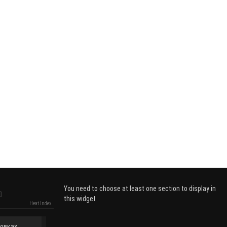
You need to choose at least one section to display in
this widget
Heat Index
ровках