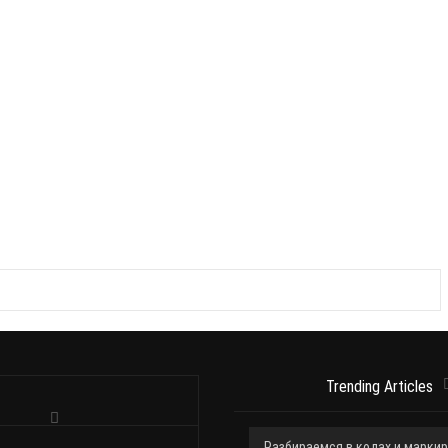
работает на глубинах примерно от десяти до ста
метров. В улове лаврак (он же сибас), дорада,
группер и морской лещ; снасть лёгкая, тяжёлый
офшорный комплект не [...]
Trending Articles
Разбираемся в кодах и марки