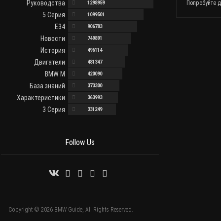
Руководства
1298959
Попробуйте д
принимать продолжительное время без [...]
5 Серия
1099501
E34
906783
Новости
749891
История
496114
Двигатели
481347
BMW M
420090
База знаний
373300
Характеристики
363993
3 Серия
331249
Follow Us
Copyright © 2026 BMW Guide, All Rights Reserved.