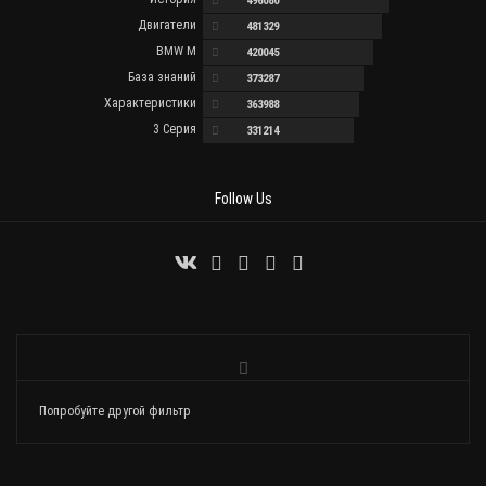
496080
Двигатели
481329
BMW M
420045
База знаний
373287
Характеристики
363988
3 Серия
331214
Follow Us
Попробуйте другой фильтр