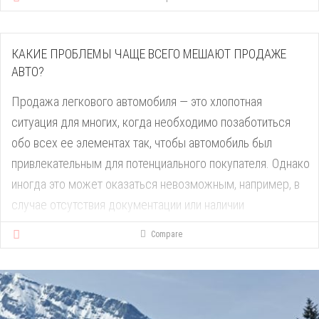
BMW начала разработку зарядных станций еще в 2013
году, когда компания запустила свою первую модель
КАКИЕ ПРОБЛЕМЫ ЧАЩЕ ВСЕГО МЕШАЮТ ПРОДАЖЕ
электромобиля, BMW i3. Зарядные станции BMW были
АВТО?
разработаны, чтобы обеспечить быструю и эффективную
Продажа легкового автомобиля — это хлопотная
зарядку электромобилей BMW, а также других марок.
ситуация для многих, когда необходимо позаботиться
обо всех ее элементах так, чтобы автомобиль был
привлекательным для потенциального покупателя. Однако
Зарядные станции BMW предназначены для
иногда это может оказаться невозможным, например, в
использования как в домашних условиях, так и на [...]
случае отсутствия документации или наличии
механических повреждений. Какие именно проблемы
Compare
являются наиболее частыми причинами сложных продаж
автомобилей и что делать в таких ситуациях? Об услугах
выкупа битых авто можно узнать здесь.
Проблемный автомобиль Многие люди решают купить