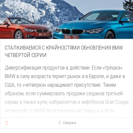
новую машину, прежде чем продавать машину, которую
они использовали до сих пор. По этой причине
откладывают размещение соответствующей [...]
СТАЛКИВАЕМСЯ С КРАЙНОСТЯМИ ОБНОВЛЕНИЯ BMW
ЧЕТВЁРТОЙ СЕРИИ
Диверсификация продуктов в действии. Если «трёшка»
BMW в силу возраста теряет рынок и в Европе, и даже в
США, то «четвёрка» наращивает присутствие. Таким
образом, если суммировать продажи седанов третьей
серии, а также купе, кабриолетов и лифтбеков Gran Coupe
четвёртой, то BMW по-прежнему нет равных в этом
сегменте. Несмотря на новизну, позади и Mercedes C-
Compare
класса, и Audi A4 с A5. Актуальность самой «четвёрки»