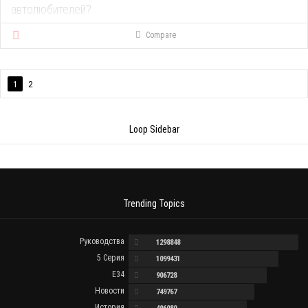
автолюбителей?
Compare
1
2
Loop Sidebar
Trending Topics
Руководства
1298848
5 Серия
1099431
E34
906728
Новости
749767
История