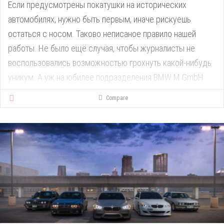
Если предусмотрены покатушки на исторических
автомобилях, нужно быть первым, иначе рискуешь
остаться с носом. Таково неписаное правило нашей
работы. Не было ещё случая, чтобы журналисты не
воспользовались возможностью грохнуть какой-нибудь
уникум. А уж на юбилее подразделения BMW M GmbH
классика — гвоздь программы и основная группа риска:
Compare
купе 3.0 CSL и M1, M5 и M3 первых поколений… Мы —
всего третья по счёту группа, а сотрудники отдела BMW
Classic встречают нас на пит-лейн Северной петли
Нюрбургринга в слезах.