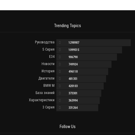
Trending Topics
Руководства
1298987
5 Серия
1099515
E34
906790
Новости
749924
История
496118
Двигатели
481351
BMW M
420103
База знаний
373301
Характеристики
363994
3 Серия
331264
Follow Us