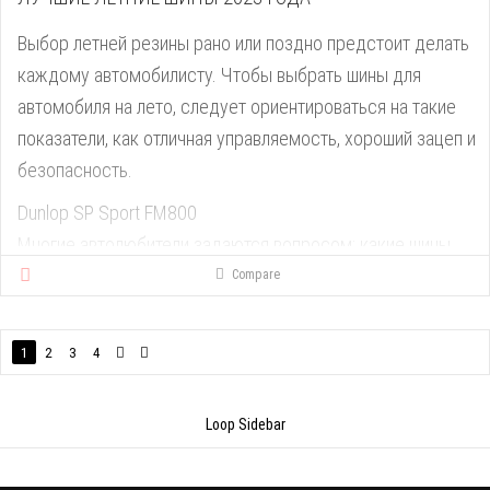
Выбор летней резины рано или поздно предстоит делать
каждому автомобилисту. Чтобы выбрать шины для
автомобиля на лето, следует ориентироваться на такие
показатели, как отличная управляемость, хороший зацеп и
безопасность.
Dunlop SP Sport FM800
Многие автолюбители задаются вопросом: какие шины
выбрать на лето. Здесь необходимо понимать, что вы
Compare
хотите получить от той или иной покрышки. Обзор 10
лучших шин для лета начинает Dunlop SP Sport FM800.
1
2
3
4
Данная модель является летними комфортными шинами,
ориентированными на широкий спектр автомобилей
Loop Sidebar
среднего класса.
Покрышки показывают предельную эффективность при