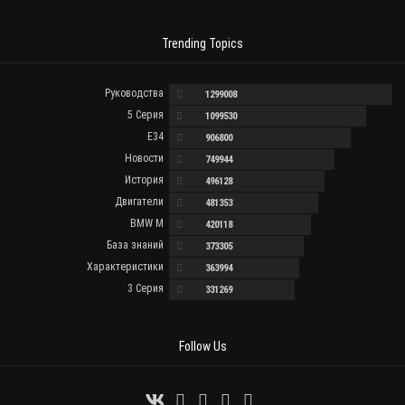
торможении на мокром асфальте, комфортный уровень
Trending Topics
[...]
Руководства
1299008
5 Серия
1099530
E34
906800
Новости
749944
История
496128
Двигатели
481353
BMW M
420118
База знаний
373305
Характеристики
363994
3 Серия
331269
Follow Us