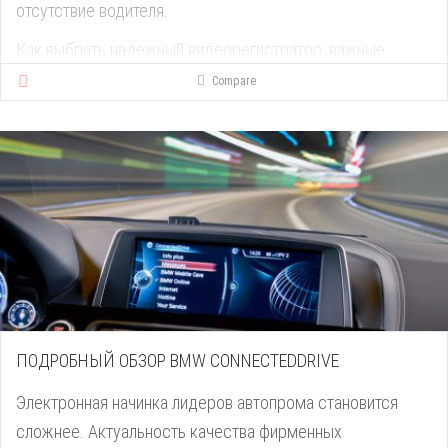
отсутствие водителя.
Как выбрать надежный видеорегистратор: важные
критерии
Compare
Главная функция этого прибора – фиксация всех нюансов
аварии. Чтобы подтвердить или же опровергнуть
действия участников ДТП, нужны записи регистратора с
указанием даты и места съемки. Рассмотрим, какими
параметрами должен обладать прибор, чтобы
соответствовать заявленным требованиям, и узнаем,
какой видеорегистратор лучше купить для автомобиля.
Тип
В зависимости от конструкции [...]
ПОДРОБНЫЙ ОБЗОР BMW CONNECTEDDRIVE
Электронная начинка лидеров автопрома становится
сложнее. Актуальность качества фирменных