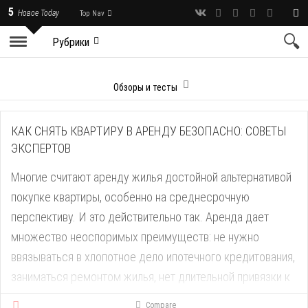
5
Новое Today
Top Nav
Рубрики
Обзоры и тесты
КАК СНЯТЬ КВАРТИРУ В АРЕНДУ БЕЗОПАСНО: СОВЕТЫ
ЭКСПЕРТОВ
Многие считают аренду жилья достойной альтернативой
покупке квартиры, особенно на среднесрочную
перспективу. И это действительно так. Аренда дает
множество неоспоримых преимуществ: не нужно
ввязываться в хлопотное дело ипотечного кредитования,
заниматься ремонтом жилья, нет длительной привязки к
определенной локации.
Compare