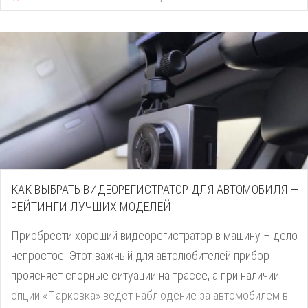
Вместе с тем следует помнить и большом количестве
потенциальных рисков, с которыми может столкнуться
арендатор. Дадим несколько проверенных
рекомендаций, как избежать «подводных камней» в
вопросах аренды жилья.
С какими рисками может столкнуться арендатор жилья
Некоторые недобросовестные арендодатели
предпринимают различные уловки для привлечения
клиентов. [...]
КАК ВЫБРАТЬ ВИДЕОРЕГИСТРАТОР ДЛЯ АВТОМОБИЛЯ —
РЕЙТИНГИ ЛУЧШИХ МОДЕЛЕЙ
Приобрести хороший видеорегистратор в машину – дело
непростое. Этот важный для автолюбителей прибор
проясняет спорные ситуации на трассе, а при наличии
опции «Парковка» ведет наблюдение за автомобилем в