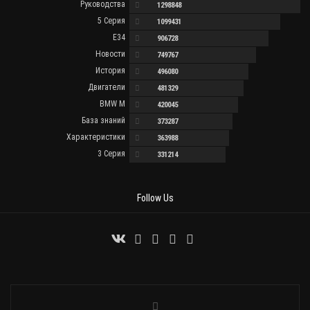
Руководства
1298848
5 Серия
1099431
E34
906728
Новости
749767
История
496080
Двигатели
481329
BMW M
420045
База знаний
373287
Характеристики
363988
3 Серия
331214
Follow Us