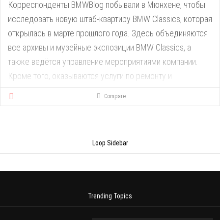
Корреспонденты BMWBlog побывали в Мюнхене, чтобы
исследовать новую штаб-квартиру BMW Classics, которая
открылась в марте прошлого года. Здесь объединяются
все архивы и музейные экспозиции BMW Classics, а
также ведётся управление мероприятиями компании.
Кроме того, оказываются услуги по ремонту и
реставрации классических автомобилей BMW, включая
Compare
редкие. Ранее сервис занимался исключительно
ремонтом автомобилей, составляющих коллекцию BMW,
но теперь доступен и для клиентов компании.
Loop Sidebar
Trending Topics