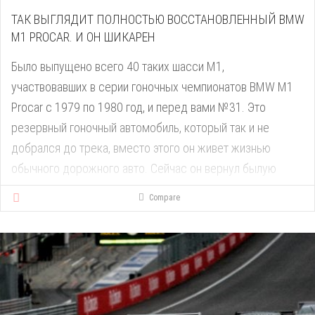
ТАК ВЫГЛЯДИТ ПОЛНОСТЬЮ ВОССТАНОВЛЕННЫЙ BMW
М1 PROCAR. И ОН ШИКАРЕН
Было выпущено всего 40 таких шасси M1,
участвовавших в серии гоночных чемпионатов BMW M1
Procar с 1979 по 1980 год, и перед вами №31. Это
резервный гоночный автомобиль, который так и не
добрался до трека, вместо этого он живет жизнью
обычного дорожного авто. Сейчас он вернул былую
славу Procar, законно рассекая по автострадам.
Compare