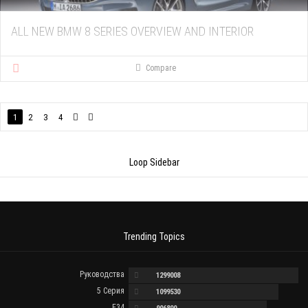
ALL NEW BMW 8 SERIES OVERVIEW AND INTERIOR
Compare
1
2
3
4
Loop Sidebar
Trending Topics
Руководства
1299008
5 Серия
1099530
E34