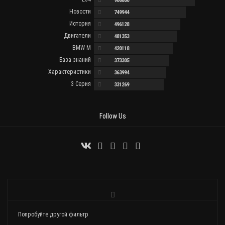
906800
Новости
749944
История
496128
Двигатели
481353
BMW M
420118
База знаний
373305
Характеристики
363994
3 Серия
331269
Follow Us
Попробуйте другой фильтр