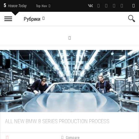
5
Новое Today
Top Nav
Рубрики
ALL NEW BMW 8 SERIES PRODUCTION PROCESS
Compare