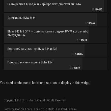
Разбираемся в кодах и маркировках двигателей BMW
180247
Двигатель BMW M54
149667
BMW E46 M3 GTR – один из самых редких BMW, когда-либо
выпущенных
145027
Бортовой компьютер BMW E34 и E32
144286
Предохранители и реле BMW E34
139810
You need to choose at least one section to display in this widget
Copyright © 2026 BMW Guide, All Rights Reserved.
Fonts by Google Fonts. Icons by Fontello. Full Credits
here »