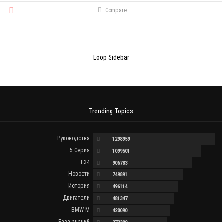
Compare
Loop Sidebar
Trending Topics
Руководства
1298959
5 Серия
1099501
E34
906783
Новости
749891
История
496114
Двигатели
481347
BMW M
420090
База знаний