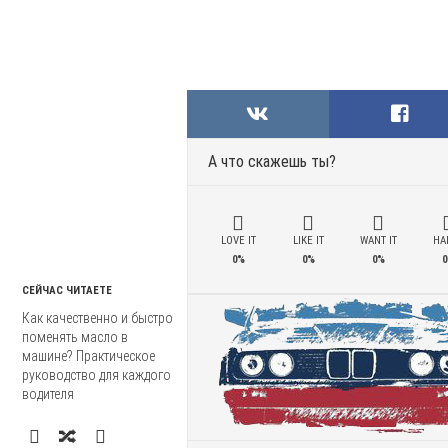
А что скажешь ты?
LOVE IT
LIKE IT
WANT IT
HAD
0%
0%
0%
0
СЕЙЧАС ЧИТАЕТЕ
Как качественно и быстро
поменять масло в
машине? Практическое
руководство для каждого
водителя