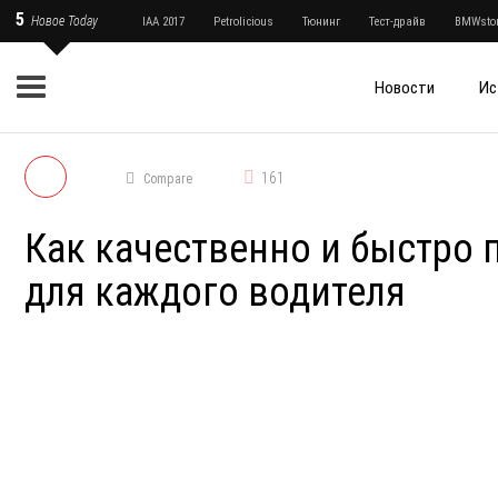
5
Новое Today
IAA 2017
Petrolicious
Тюнинг
Тест-драйв
BMWstor
Новости
Ис
161
Compare
Как качественно и быстро
для каждого водителя