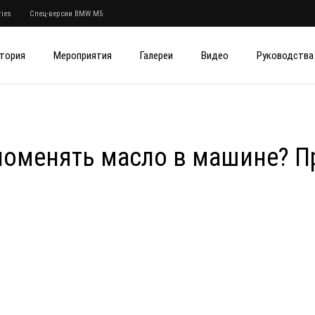
ies
Спец-версии BMW M5
тория
Мероприятия
Галереи
Видео
Руководства
 поменять масло в машине? П