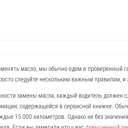
 менять масло, мы обычно едем в проверенный га
просто следуйте нескольким важным правилам, и 
чности замены масла, каждый водитель должен 
мации, содержащейся в сервисной книжке. Обыч
аждые 15 000 километров. Однако не без значени
иля. Если вы заметили что у вас
повышенный рас