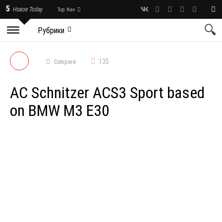
5
Новое Today
Top Nav
Рубрики
135
Compare
AC Schnitzer ACS3 Sport based
on BMW M3 E30