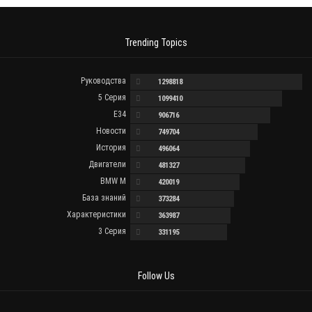
Trending Topics
Руководства
1298818
5 Серия
1099410
E34
906716
Новости
749704
История
496064
Двигатели
481327
BMW M
420019
База знаний
373284
Характеристики
363987
3 Серия
331195
Follow Us