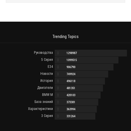
Trending Topics
Руководства
1298987
5 Серия
1099515
E34
906790
Новости
749924
История
496118
Двигатели
481351
BMW M
420103
База знаний
373301
Характеристики
363994
3 Серия
331264