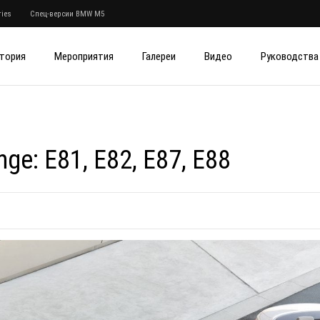
ies
Спец-версии BMW M5
тория
Мероприятия
Галереи
Видео
Руководства
ge: E81, E82, E87, E88