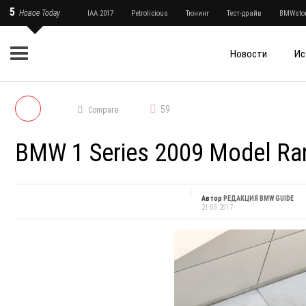
5
Новое Today
IAA 2017
Petrolicious
Тюнинг
Тест-драйв
BMWstor
Новости
Ис
59
Compare
BMW 1 Series 2009 Model Ran
Автор
РЕДАКЦИЯ BMW GUIDE
21.03.2017