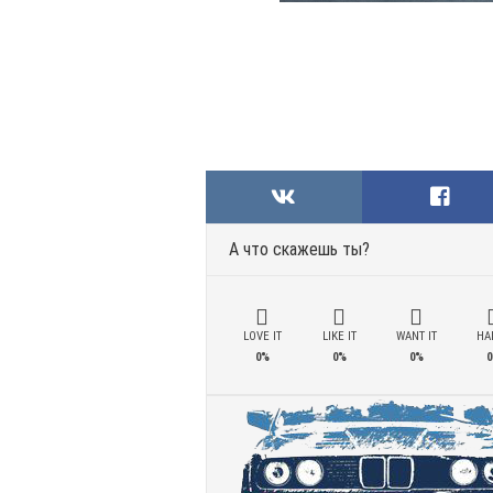
А что скажешь ты?
LOVE IT
LIKE IT
WANT IT
HAD
0%
0%
0%
0