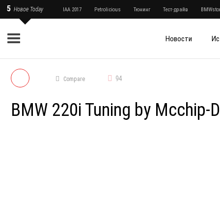
5
Новое Today
IAA 2017
Petrolicious
Тюнинг
Тест-драйв
BMWstor
Новости
Ис
94
Compare
BMW 220i Tuning by Mcchip-