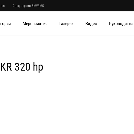
ies
Спец-версии BMW M5
тория
Мероприятия
Галереи
Видео
Руководства
DKR 320 hp