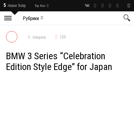
5
Новое Today
Top Nav
Рубрики
109
Compare
BMW 3 Series “Celebration
Edition Style Edge” for Japan