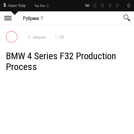
5
Новое Today
Top Nav
Рубрики
68
Compare
BMW 4 Series F32 Production
Process