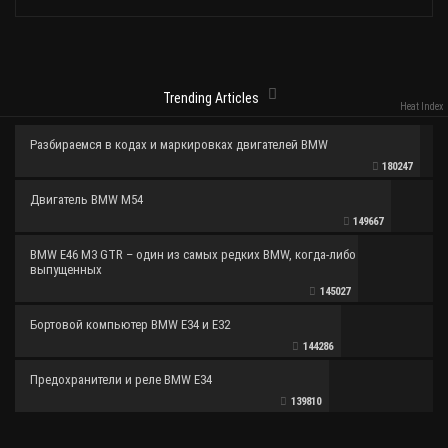
Trending Articles
Heat Index
Разбираемся в кодах и маркировках двигателей BMW
180247
Двигатель BMW M54
149667
BMW E46 M3 GTR – один из самых редких BMW, когда-либо
выпущенных
145027
Бортовой компьютер BMW E34 и E32
144286
Предохранители и реле BMW E34
139810