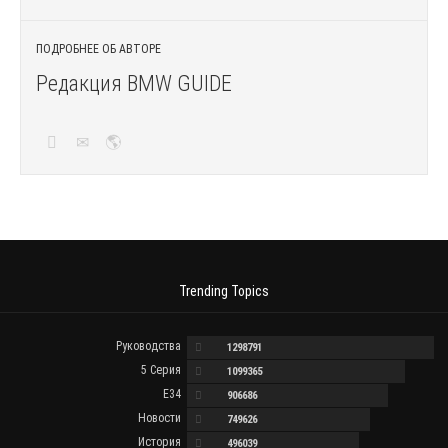
ПОДРОБНЕЕ ОБ АВТОРЕ
Редакция BMW GUIDE
Trending Topics
Руководства
1298791
5 Серия
1099365
E34
906686
Новости
749626
История
496039