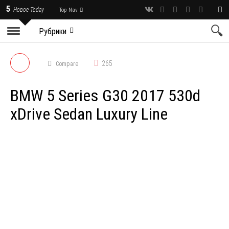
5
Новое Today
Top Nav
Рубрики
265
Compare
BMW 5 Series G30 2017 530d
xDrive Sedan Luxury Line