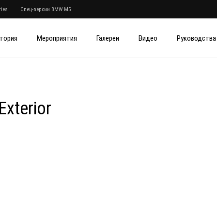
ies
Спец-версии BMW M5
тория
Мероприятия
Галереи
Видео
Руководства
xterior