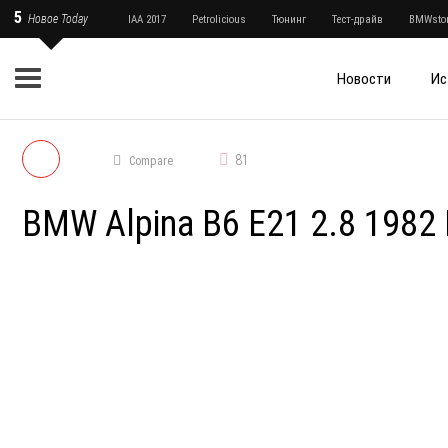
5
Новое Today
IAA 2017
Petrolicious
Тюнинг
Тест-драйв
BMWstor
Новости
Ис
81
Compare
BMW Alpina B6 E21 2.8 1982 E