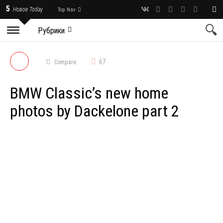
5
Новое Today
Top Nav
Рубрики
67
Compare
BMW Classic’s new home
photos by Dackelone part 2