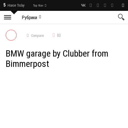
5
Новое Today
Top Nav
Рубрики
80
Compare
BMW garage by Clubber from
Bimmerpost