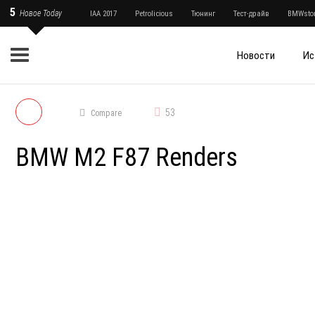
5
Новое Today
IAA 2017
Petrolicious
Тюнинг
Тест-драйв
BMWstor
Новости
Ис
53
Compare
BMW M2 F87 Renders