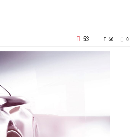
53
66
0