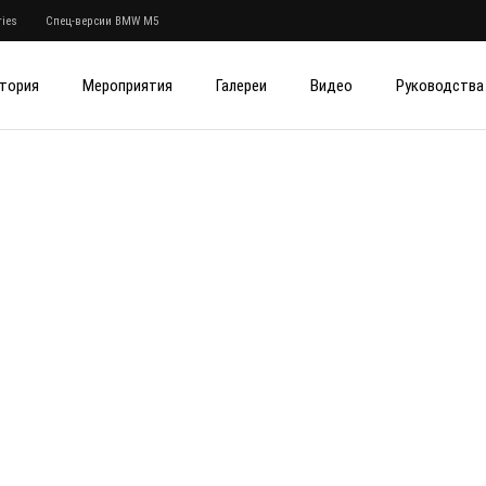
ies
Спец-версии BMW M5
тория
Мероприятия
Галереи
Видео
Руководства