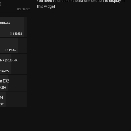
You need to choose at least one section to display in
this widget
Heat Index
ровках
180238
149666
мых редких
145027
и E32
4286
34
799