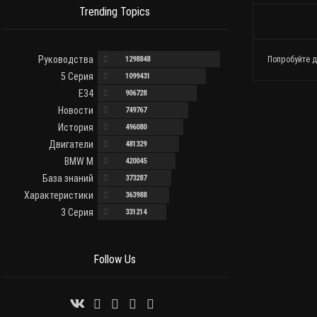
Trending Topics
Руководства
1298848
Попробуйте д
5 Серия
1099431
E34
906728
Новости
749767
История
496080
Двигатели
481329
BMW M
420045
База знаний
373287
Характеристики
363988
3 Серия
331214
Follow Us