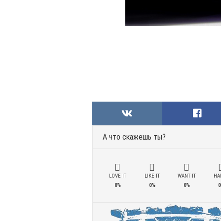
А что скажешь ты?
LOVE IT
LIKE IT
WANT IT
HAD
0%
0%
0%
0