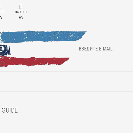
 IT
HATED IT
%
0%
 GUIDE