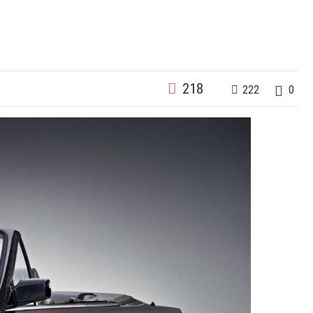
218
222
0