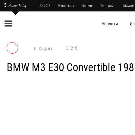
5
Новое Today
IAA 2017
Petrolicious
Тюнинг
Тест-драйв
BMWstor
Новости
Ис
218
Compare
BMW M3 E30 Convertible 198