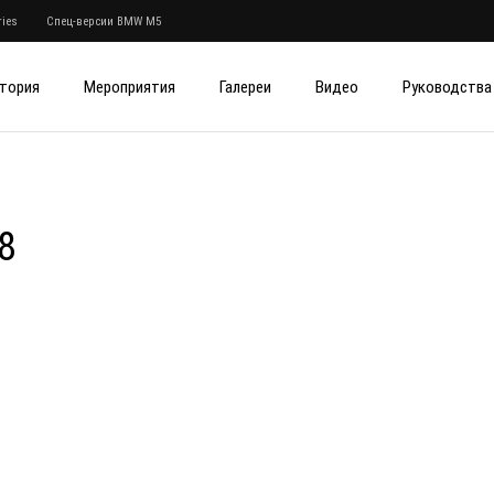
ies
Спец-версии BMW M5
тория
Мероприятия
Галереи
Видео
Руководства
8