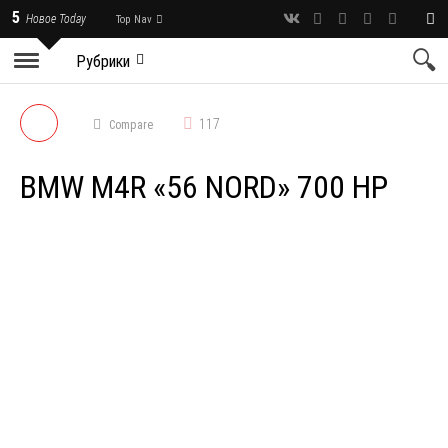
5
Новое Today
Top Nav
Рубрики
117
Compare
BMW M4R «56 NORD» 700 HP