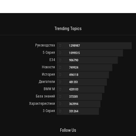
Trending Topics
Руководства
1298987
5 Серия
1099515
E34
906790
Новости
749924
История
496118
Двигатели
481351
BMW M
420103
База знаний
373301
Характеристики
363994
3 Серия
331264
Follow Us