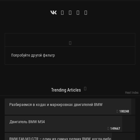
Попробуйте другой фильтр
Trending Articles
Heat Index
Разбираемся в кодах и маркировках двигателей BMW
180248
Двигатель BMW M54
149667
BMW E46 M3 GTR – один из самых редких BMW, когда-либо