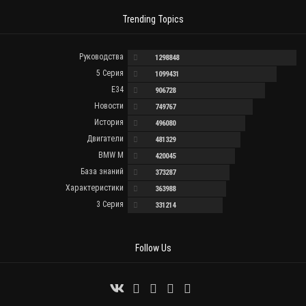
Trending Topics
Руководства
1298848
5 Серия
1099431
E34
906728
Новости
749767
История
496080
Двигатели
481329
BMW M
420045
База знаний
373287
Характеристики
363988
3 Серия
331214
Follow Us