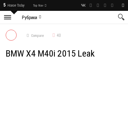
5
Новое Today
Top Nav
Рубрики
40
Compare
BMW X4 M40i 2015 Leak