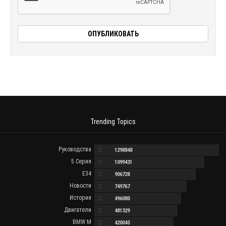
Trending Topics
Руководства
1298848
5 Серия
1099431
E34
906728
Новости
749767
История
496080
Двигатели
481329
BMW M
420045