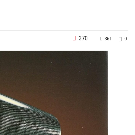
370
361
0