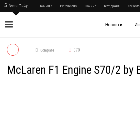
5
Новое Today
IAA 2017
Petrolicious
Тюнинг
Тест-драйв
BMWstor
Новости
Ис
370
Compare
McLaren F1 Engine S70/2 by