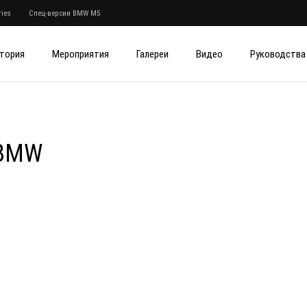
ies
Спец-версии BMW M5
тория
Мероприятия
Галереи
Видео
Руководства
 BMW