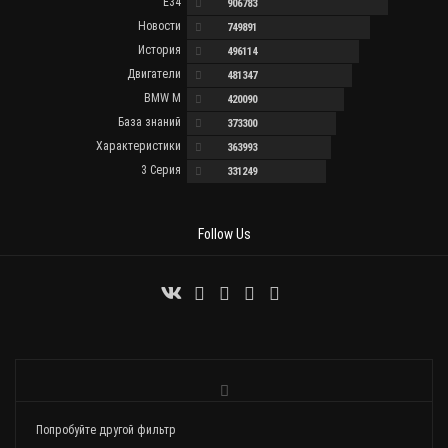
E34
906783
Новости
749891
История
496114
Двигатели
481347
BMW M
420090
База знаний
373300
Характеристики
363993
3 Серия
331249
Follow Us
Попробуйте другой фильтр