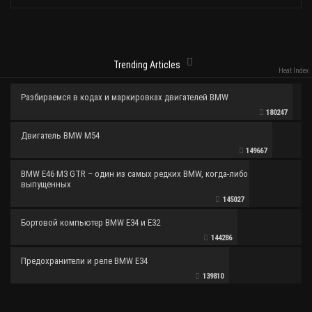
Trending Articles
Heat Index
Разбираемся в кодах и маркировках двигателей BMW
180247
Двигатель BMW M54
149667
BMW E46 M3 GTR – один из самых редких BMW, когда-либо
выпущенных
145027
Бортовой компьютер BMW E34 и E32
144286
Предохранители и реле BMW E34
139810