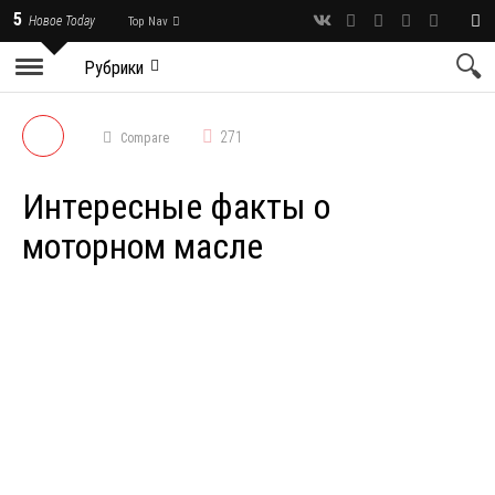
5
Новое Today
Top Nav
Рубрики
271
Compare
Интересные факты о
моторном масле