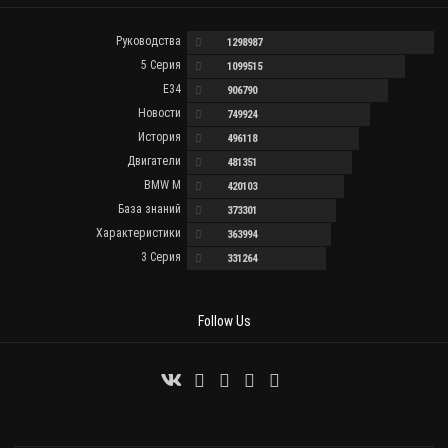
Руководства
1298987
5 Серия
1099515
E34
906790
Новости
749924
История
496118
Двигатели
481351
BMW M
420103
База знаний
373301
Характеристики
363994
3 Серия
331264
Follow Us