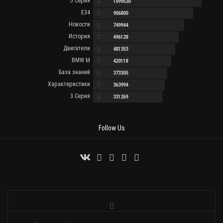
5 Серия
1099530
E34
906800
Новости
749944
История
496128
Двигатели
481353
BMW M
420118
База знаний
373305
Характеристики
363994
3 Серия
331269
Follow Us