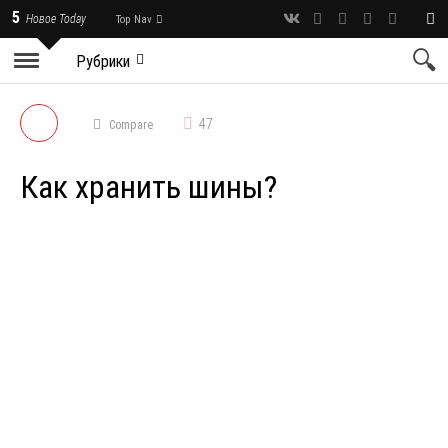
5
Новое Today
Top Nav
Рубрики
47
Compare
Как хранить шины?