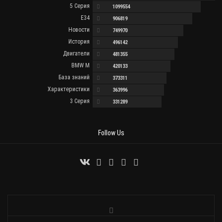
5 Серия
1099554
E34
906819
Новости
749970
История
496142
Двигатели
481355
BMW M
420133
База знаний
373311
Характеристики
363996
3 Серия
331289
Follow Us