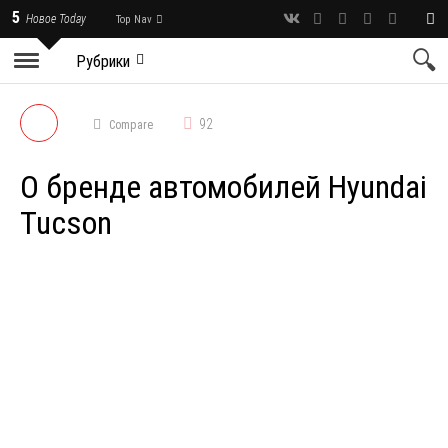
5
Новое Today
Top Nav
Рубрики
92
Compare
О бренде автомобилей Hyundai
Tucson