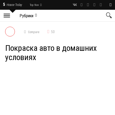
5
Новое Today
Top Nav
Рубрики
50
Compare
Покраска авто в домашних
условиях