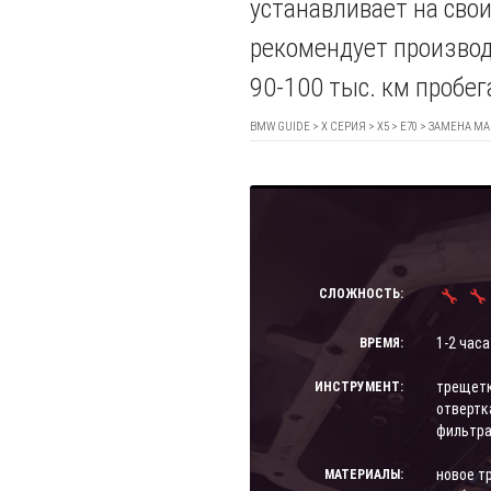
устанавливает на сво
рекомендует производ
90-100 тыс. км пробег
BMW GUIDE
>
X СЕРИЯ
>
X5
>
E70
> ЗАМЕНА МАС
СЛОЖНОСТЬ:
1-2 часа
ВРЕМЯ:
трещетка
ИНСТРУМЕНТ:
отвертк
фильтра
новое т
МАТЕРИАЛЫ: