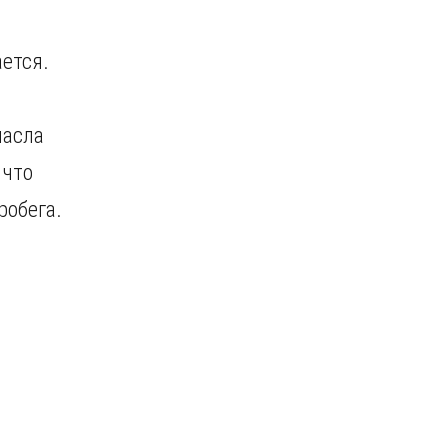
ается.
масла
 что
робега.