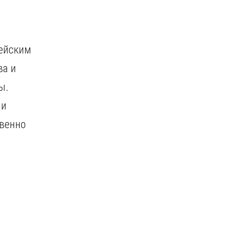
пейским
ва и
ы.
ии
твенно