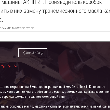
и машины АКПП ZF. Производитель коробок
ить в них замену трансмиссионного масла к
а.
ЛА АКПП BMW X5 E70 / X6 E71
Краткий обзор
, шестигранник на 8 мм, шестигранник на 5 мм, бита Torx t-40, плоская
а, емкость для слива отработанного масла, съемник для крышки масляно
, воронка, домкрат если нет смотровой ямы
рансмиссионное масло, масляный фильтр (если планируется замена), слив