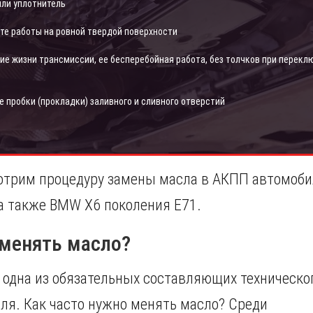
или уплотнитель
те работы на ровной твердой поверхности
ие жизни трансмиссии, ее бесперебойная работа, без толчков при перекл
е пробки (прокладки) заливного и сливного отверстий
мотрим процедуру замены масла в АКПП автомоб
а также BMW X6 поколения E71.
 менять масло?
 одна из обязательных составляющих техническо
ля. Как часто нужно менять масло? Среди