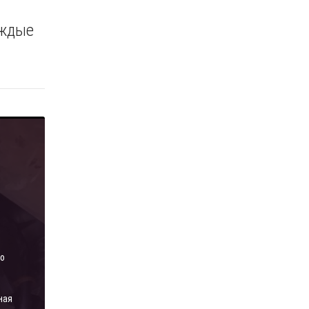
аждые
го
ная