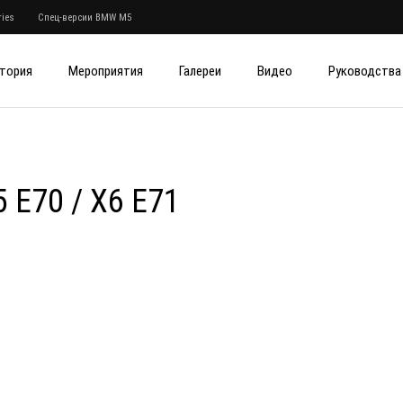
ies
Спец-версии BMW M5
тория
Мероприятия
Галереи
Видео
Руководства
E70 / X6 E71