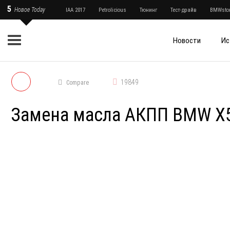
5
Новое Today
IAA 2017
Petrolicious
Тюнинг
Тест-драйв
BMWstor
Новости
Ис
19849
Compare
Замена масла АКПП BMW X5 