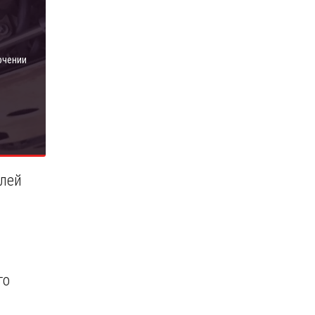
ючении
илей
го