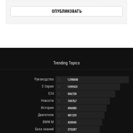
Trending Topics
Руководства
1298848
5 Серия
1099431
E34
906728
Новости
749767
История
496080
Двигатели
481329
BMW M
420045
База знаний
373287