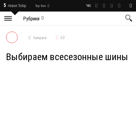
5
Новое Today
Top Nav
Рубрики
63
Compare
Выбираем всесезонные шины