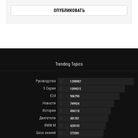
Trending Topics
Руководства
1298987
5 Серия
1099515
E34
906790
Новости
749924
История
496118
Двигатели
481351
BMW M
420103
База знаний
373301