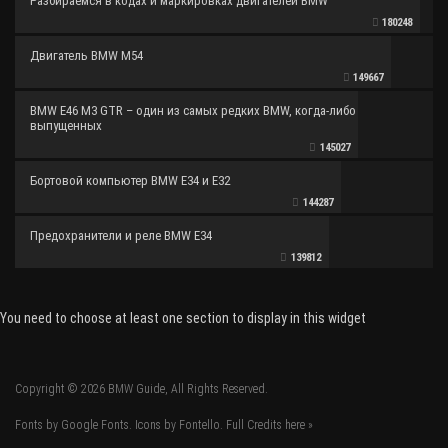
Разбираемся в кодах и маркировках двигателей BMW
180248
Двигатель BMW M54
149667
BMW E46 M3 GTR – один из самых редких BMW, когда-либо
выпущенных
145027
Бортовой компьютер BMW E34 и E32
144287
Предохранители и реле BMW E34
139812
You need to choose at least one section to display in this widget
Copyright © 2026 BMW Guide, All Rights Reserved.
Fonts by Google Fonts. Icons by Fontello. Full Credits
here »