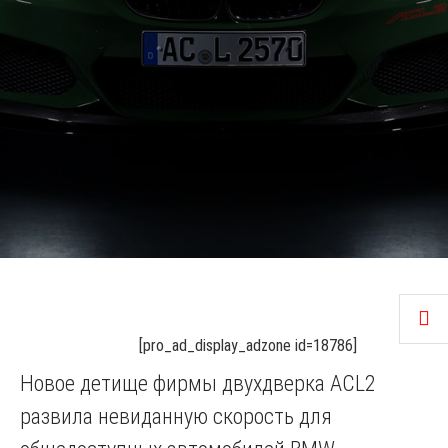
[pro_ad_display_adzone id=18786]
Новое детище фирмы двухдверка ACL2
развила невиданную скорость для