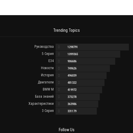
Trending Topics
Руководства
1298791
5 Серия
1099365
E34
906686
Новости
749626
История
496039
Двигатели
481322
BMW M
419972
База знаний
373278
Характеристики
363986
3 Серия
331179
Follow Us