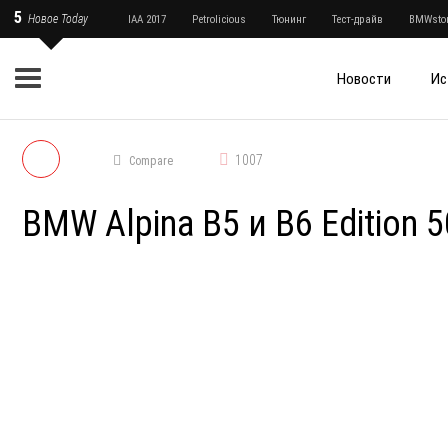
5
Новое Today
IAA 2017
Petrolicious
Тюнинг
Тест-драйв
BMWstor
Новости
Ис
1007
Compare
BMW Alpina B5 и B6 Edition 5