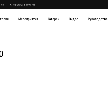
ies
Спец-версии BMW M5
тория
Мероприятия
Галереи
Видео
Руководства
0