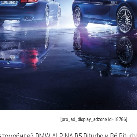
[pro_ad_display_adzone id=18786]
автомобилей BMW ALPINA B5 Biturbo и B6 Bitur