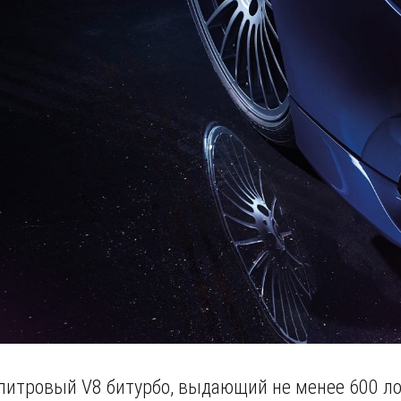
4 литровый V8 битурбо, выдающий не менее 600 л