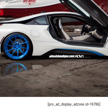
[pro_ad_display_adzone id=18786]