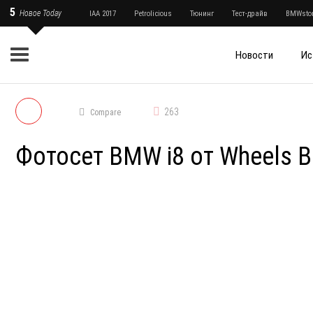
5
Новое Today
IAA 2017
Petrolicious
Тюнинг
Тест-драйв
BMWstor
Новости
Ис
263
Compare
Фотосет BMW i8 от Wheels B