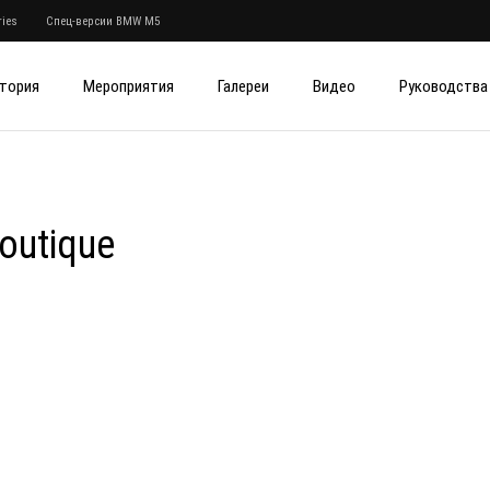
ies
Спец-версии BMW M5
тория
Мероприятия
Галереи
Видео
Руководства
outique