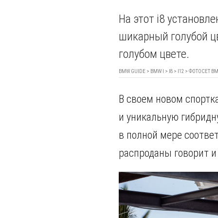
На этот i8 установле
шикарный голубой ц
голубом цвете.
BMW GUIDE
>
BMW I
>
I8
>
I12
> ФОТОСЕТ BM
В своем новом спортк
и уникальную гибридн
в полной мере соответ
распроданы говорит и