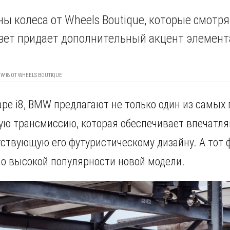
ны колеса от Wheels Boutique, которые смотря
вет придает дополнительный акцент элемен
W I8 ОТ WHEELS BOUTIQUE
аре i8, BMW предлагают не только один из самых
ую трансмиссию, которая обеспечивает впечатл
ствующую его футуристическому дизайну. А тот фа
 о высокой популярности новой модели.