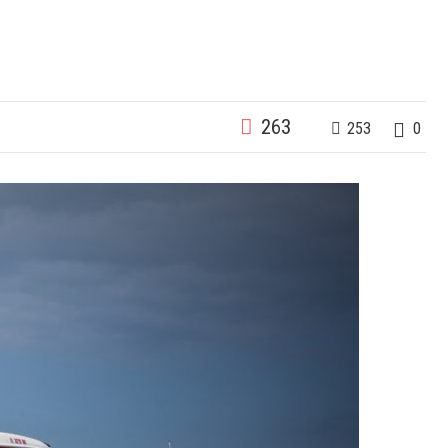
263
253
0