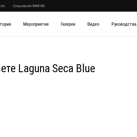
ies
Спец-версии BMW M5
тория
Мероприятия
Галереи
Видео
Руководства
те Laguna Seca Blue