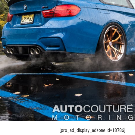
[pro_ad_display_adzone id=18786]