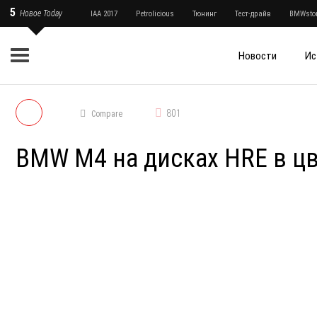
5
Новое Today
IAA 2017
Petrolicious
Тюнинг
Тест-драйв
BMWstor
Новости
Ис
801
Compare
BMW M4 на дисках HRE в цве