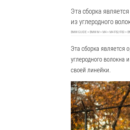
Эта сборка является
из углеродного воло
BMW GUIDE
>
BMW M
>
M4
>
M4 F82/F83
> B
Эта сборка является 
углеродного волокна 
своей линейки.