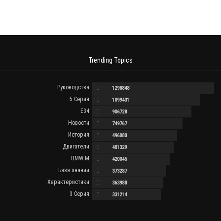
Trending Topics
Руководства
1298848
5 Серия
1099431
E34
906728
Новости
749767
История
496080
Двигатели
481329
BMW M
420045
База знаний
373287
Характеристики
363988
3 Серия
331214