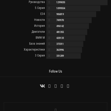
Руководства
1299035
5 Серия
1099554
E34
906819
Новости
749970
История
496142
Двигатели
481355
BMW M
420133
База знаний
373311
Характеристики
363996
3 Серия
331289
Follow Us