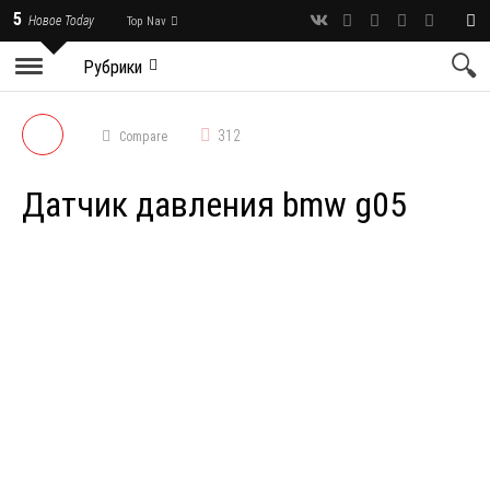
5
Новое Today
Top Nav
Рубрики
312
Compare
Датчик давления bmw g05