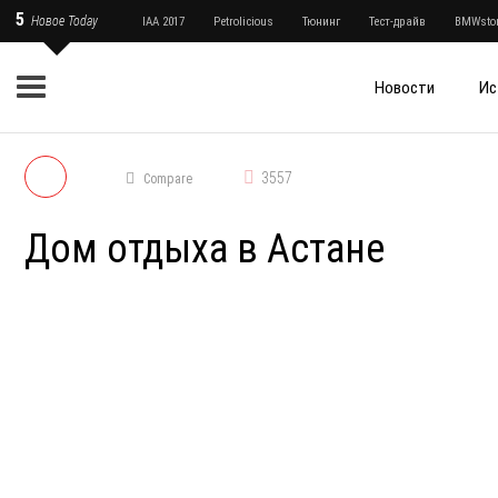
5
Новое Today
IAA 2017
Petrolicious
Тюнинг
Тест-драйв
BMWstor
Новости
Ис
3557
Compare
Дом отдыха в Астане