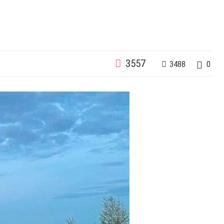
3557
3488
0