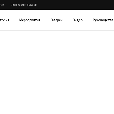
ies
Спец-версии BMW M5
тория
Мероприятия
Галереи
Видео
Руководства