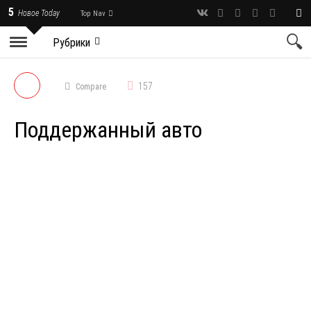
5
Новое Today
Top Nav
Рубрики
157
Compare
Поддержанный авто