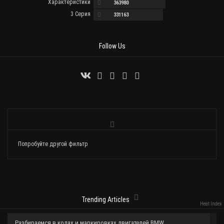
Характеристики
363980
3 Серия
331163
Follow Us
Попробуйте другой фильтр
Trending Articles
Heat Index
Разбираемся в кодах и маркировках двигателей BMW