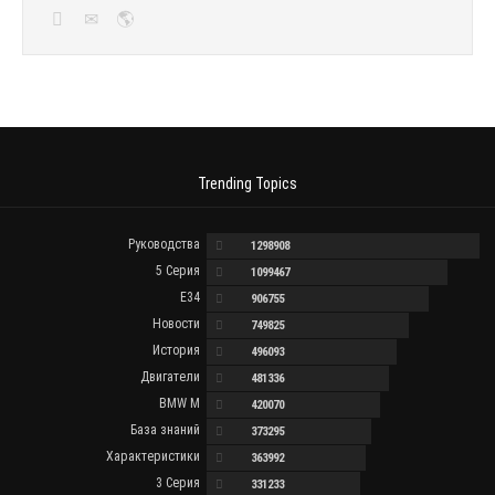
Trending Topics
Руководства
1298908
5 Серия
1099467
E34
906755
Новости
749825
История
496093
Двигатели
481336
BMW M
420070
База знаний
373295
Характеристики
363992
3 Серия
331233