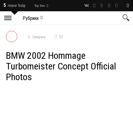
5
Новое Today
Top Nav
Рубрики
51
Compare
BMW 2002 Hommage
Turbomeister Concept Official
Photos