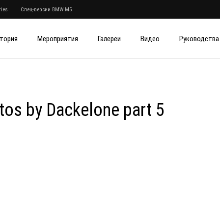
ies
Спец-версии BMW M5
тория
Мероприятия
Галереи
Видео
Руководства
os by Dackelone part 5