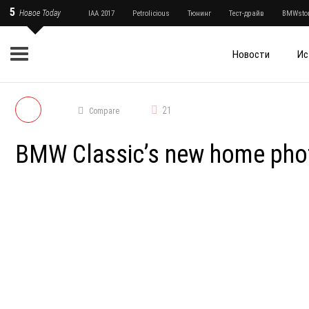
5
Новое Today
IAA 2017
Petrolicious
Тюнинг
Тест-драйв
BMWstor
Новости
Ис
21
Compare
BMW Classic’s new home phot