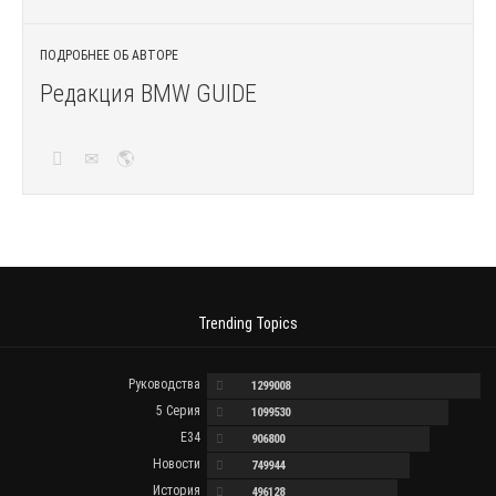
ПОДРОБНЕЕ ОБ АВТОРЕ
Редакция BMW GUIDE
Trending Topics
Руководства
1299008
5 Серия
1099530
E34
906800
Новости
749944
История
496128