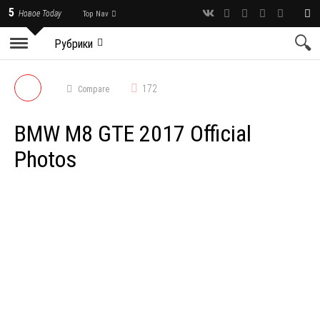
5
Новое Today
Top Nav
Рубрики
172
Compare
BMW M8 GTE 2017 Official
Photos