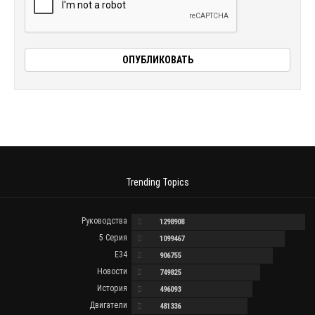
Trending Topics
Руководства
1298908
5 Серия
1099467
E34
906755
Новости
749825
История
496093
Двигатели
481336