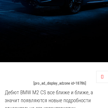
[pro_ad_display_adzone id=18786]
Дебют BMW M2 CS все ближе и ближе, а
значит появляются новые подробности