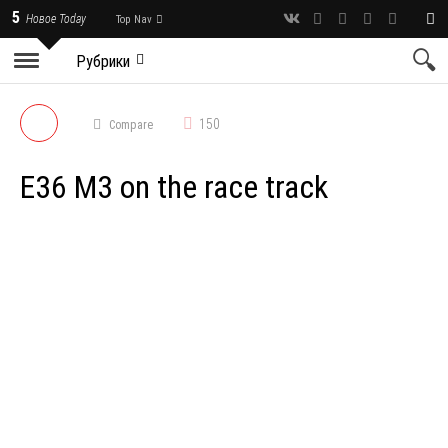
5
Новое Today
Top Nav
Рубрики
150
Compare
E36 M3 on the race track