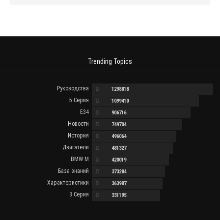
Trending Topics
Руководства
1298818
5 Серия
1099410
E34
906716
Новости
749704
История
496064
Двигатели
481327
BMW M
420019
База знаний
373284
Характеристики
363987
3 Серия
331195