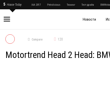
5
Новое Today
IAA 2017
Petrolicious
Тюнинг
Тест-драйв
BMWstor
Новости
Ис
120
Compare
Motortrend Head 2 Head: BM