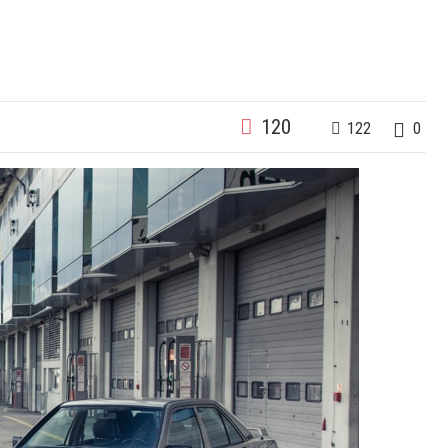
120
122
0