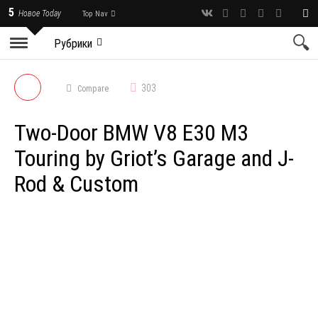
5
Новое Today
Top Nav
Рубрики
303
Compare
Two-Door BMW V8 E30 M3
Touring by Griot’s Garage and J-
Rod & Custom