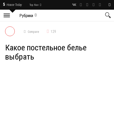
5
Новое Today
Top Nav
Рубрики
129
Compare
Какое постельное белье
выбрать