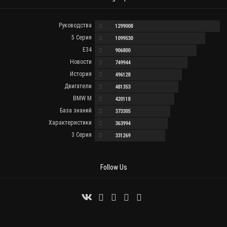
Руководства
1299008
5 Серия
1099530
E34
906800
Новости
749944
История
496128
Двигатели
481353
BMW M
420118
База знаний
373305
Характеристики
363994
3 Серия
331269
Follow Us