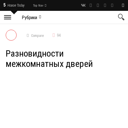
5
Новое Today
Top Nav
Рубрики
94
Compare
Разновидности
межкомнатных дверей