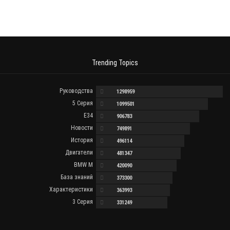
Trending Topics
Руководства
1298959
5 Серия
1099501
E34
906783
Новости
749891
История
496114
Двигатели
481347
BMW M
420090
База знаний
373300
Характеристики
363993
3 Серия
331249